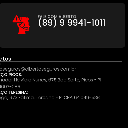
FALE COM ALBERTO
(89) 9 9941-1011
atos
:
toseguros@albertoseguros.com.br
EÇO PICOS:
nador Helvídio Nunes, 675 Boa Sorte, Picos - PI
4607-085
EÇO TERESINA:
inga, 973 Fátima, Teresina - PI CEP. 64.049-538